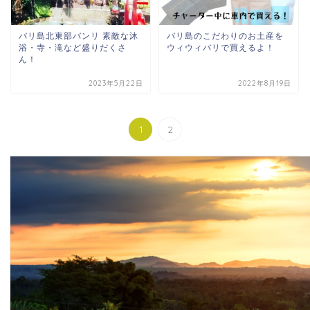
バリ島北東部バンリ 素敵な沐
バリ島のこだわりのお土産を
浴・寺・滝など盛りだくさ
ウィウィバリで買えるよ！
ん！
2023年5月22日
2022年8月19日
1
2