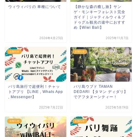
ウィウィバリの 車種について
【静かな森の癒し旅】サン
ゲ・モンキーフォレスト完全
ガイド｜ジャティルウィ＆ブ
ドゥグル観光の途中におすす
め【Wiwi Bali】
2026年4月23日
2025年11月7日
お知らせ
お知らせ
バリ島旅行で超便利！チャッ
バリ島ウブド TAMAN
トアプリ 【LINE , Whats App
DEDARI 【タマン ディダリ】
, Messenger】
でアフタヌーンティー！
2025年7月22日
2025年5月19日
お知らせ
お知らせ