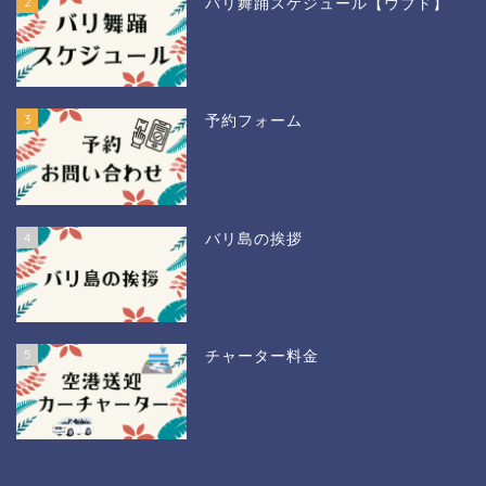
2
バリ舞踊スケジュール【ウブド】
3
予約フォーム
4
バリ島の挨拶
チャーター料金
5
チャーター料金
3日間パッケージツアー！
ウブド観光1日ツアー