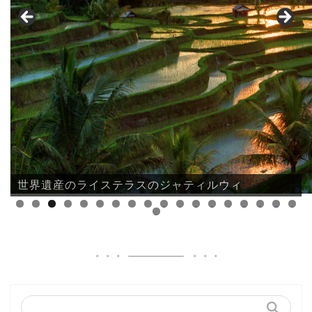
世界遺産のライステラスのジャティルウィ
0
1
2
3
4
5
6
7
8
9