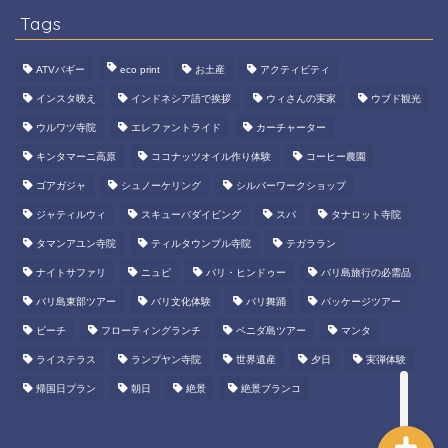
Tags
ウルワツ寺院で夕日＆ケチ
ャッダンス
ATVバギー
eco print
お土産
アクティビティ
インスタ映え
インドネシア語で挨拶
ウィさんの実家
ウブド観光
マリンスポーツ
ウルワツ寺院
エレファントライド
カーチャーター
キンタマーニ高原
ココナッツオイル作り体験
コーヒー農園
ATVバギー
ゴアガジャ
シュノーケリング
シルバーワークショップ
ジャティルウィ
スキューバダイビング
スパ
タナロット寺院
エレファント餌やり・水浴
び体験
タマンアユン寺院
ティルタウンプル寺院
テガララン
ナイトサファリ
ニュピ
バリ・ヒンドゥー
バリ島旅行の必需品
バリ島のこだわりのお土産
バリ島東部ツアー
バリ文化体験
バリ舞踊
パッケージツアー
をウィウィバリで買える
ビーチ
フローティングランチ
ペニダ島ツアー
マンタ
よ！
ライステラス
ランプヤン寺院
世界遺産
夕日
実弾体験
帰国日プラン
朝日
絶景
絶景ブランコ