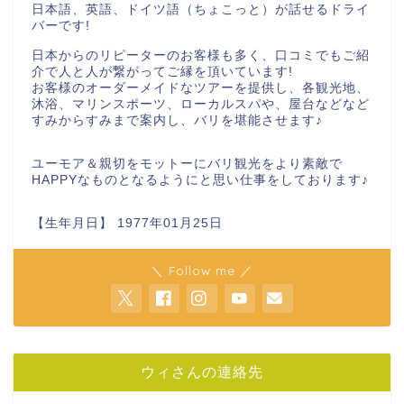
日本語、英語、ドイツ語（ちょこっと）が話せるドライ
バーです!
日本からのリピーターのお客様も多く、口コミでもご紹
介で人と人が繋がってご縁を頂いています!
お客様のオーダーメイドなツアーを提供し、各観光地、
沐浴、マリンスポーツ、ローカルスパや、屋台などなど
すみからすみまで案内し、バリを堪能させます♪
ユーモア＆親切をモットーにバリ観光をより素敵で
HAPPYなものとなるようにと思い仕事をしております♪
【生年月日】 1977年01月25日
＼ Follow me ／
ウィさんの連絡先