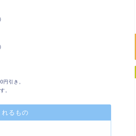
）
）
000円引き
。
ます。
まれるもの