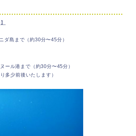
)】
ニダ島まで（約30分〜45分）
サヌール港まで（約30分〜45分）
況により多少前後いたします）