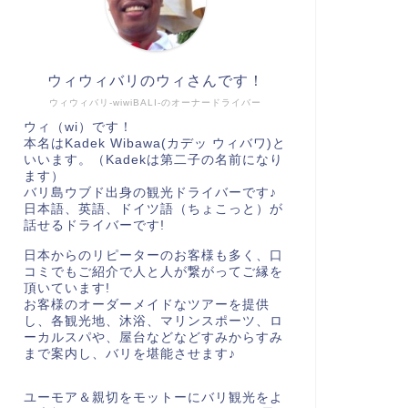
ウィウィバリのウィさんです！
ウィウィバリ-wiwiBALI-のオーナードライバー
ウィ（wi）です！
本名はKadek Wibawa(カデッ ウィバワ)と
いいます。（Kadekは第二子の名前になり
ます）
バリ島ウブド出身の観光ドライバーです♪
日本語、英語、ドイツ語（ちょこっと）が
話せるドライバーです!
日本からのリピーターのお客様も多く、口
コミでもご紹介で人と人が繋がってご縁を
頂いています!
お客様のオーダーメイドなツアーを提供
し、各観光地、沐浴、マリンスポーツ、ロ
ーカルスパや、屋台などなどすみからすみ
まで案内し、バリを堪能させます♪
ユーモア＆親切をモットーにバリ観光をよ