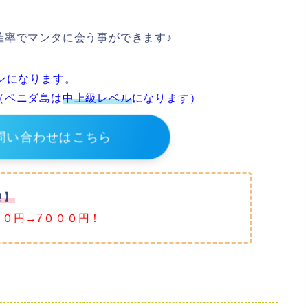
確率でマンタに会う事ができます♪
ンになります。
（ペニダ島は
中上級レベル
になります）
問い合わせはこちら
典】
００円
→7０００円！