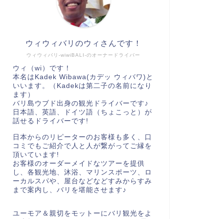
ウィウィバリのウィさんです！
ウィウィバリ-wiwiBALI-のオーナードライバー
ウィ（wi）です！
本名はKadek Wibawa(カデッ ウィバワ)と
いいます。（Kadekは第二子の名前になり
ます）
バリ島ウブド出身の観光ドライバーです♪
日本語、英語、ドイツ語（ちょこっと）が
話せるドライバーです!
日本からのリピーターのお客様も多く、口
コミでもご紹介で人と人が繋がってご縁を
頂いています!
お客様のオーダーメイドなツアーを提供
し、各観光地、沐浴、マリンスポーツ、ロ
ーカルスパや、屋台などなどすみからすみ
まで案内し、バリを堪能させます♪
ユーモア＆親切をモットーにバリ観光をよ