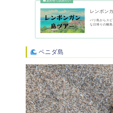
レンボン
バリ島からスピ
な日帰りの離島ツ
ペニダ島