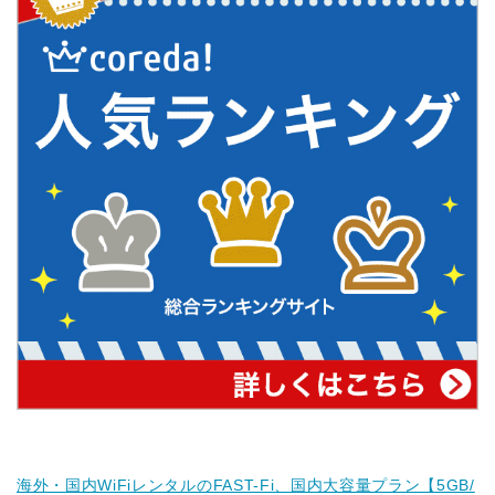
海外・国内WiFiレンタルのFAST-Fi、国内大容量プラン【5GB/