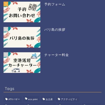
3
予約フォーム
4
バリ島の挨拶
チャーター料金
5
チャーター料金
3日間パッケージツアー！
ウブド観光1日ツアー
Tags
ウルワツ寺院で夕日＆ケチ
ャッダンス
ATVバギー
eco print
お土産
アクティビティ