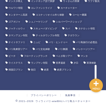
インスタ映え
インドネシア語で挨拶
ウィさんの実家
ウブド観光
マリンスポーツ
ウルワツ寺院
エレファントライド
カーチャーター
キンタマーニ高原
ココナッツオイル作り体験
コーヒー農園
ATVバギー
ゴアガジャ
シュノーケリング
シルバーワークショップ
エレファント餌やり・水浴
ジャティルウィ
スキューバダイビング
スパ
タナロット寺院
び体験
タマンアユン寺院
ティルタウンプル寺院
テガララン
ナイトサファリ
ニュピ
バリ・ヒンドゥー
バリ島旅行の必需品
バリ島のこだわりのお土産
バリ島東部ツアー
バリ文化体験
バリ舞踊
パッケージツアー
をウィウィバリで買える
よ！
ビーチ
フローティングランチ
ペニダ島ツアー
マンタ
ライステラス
ランプヤン寺院
世界遺産
夕日
実弾体験
帰国日プラン
朝日
絶景
絶景ブランコ
MENU
プライバシーポリシー
免責事項
2021–2026 ウィウィバリ-wiwiBALI-バリ島カーチャーター