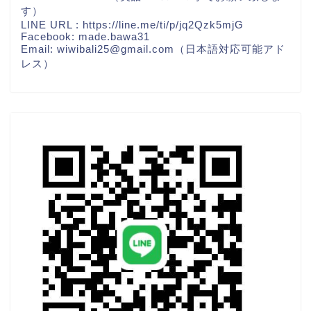
す）
LINE URL :
https://line.me/ti/p/jq2Qzk5mjG
Facebook:
made.bawa31
Email: wiwibali25@gmail.com（日本語対応可能アド
レス）